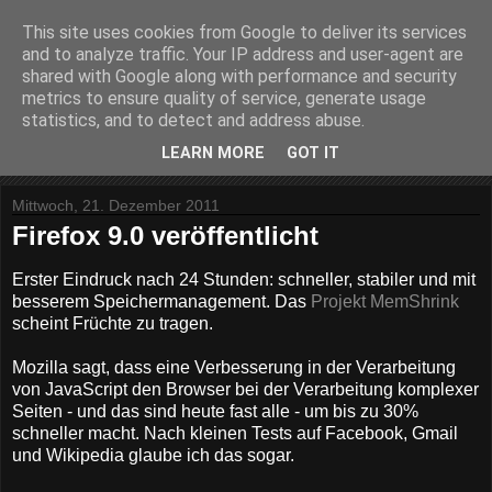
This site uses cookies from Google to deliver its services
computer-hilfe
and to analyze traffic. Your IP address and user-agent are
shared with Google along with performance and security
metrics to ensure quality of service, generate usage
aktuelles rund um den PC
statistics, and to detect and address abuse.
LEARN MORE
GOT IT
▼
Mittwoch, 21. Dezember 2011
Firefox 9.0 veröffentlicht
Erster Eindruck nach 24 Stunden: schneller, stabiler und mit
besserem Speichermanagement. Das
Projekt MemShrink
scheint Früchte zu tragen.
Mozilla sagt, dass eine Verbesserung in der Verarbeitung
von JavaScript den Browser bei der Verarbeitung komplexer
Seiten - und das sind heute fast alle - um bis zu 30%
schneller macht. Nach kleinen Tests auf Facebook, Gmail
und Wikipedia glaube ich das sogar.